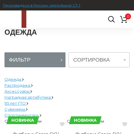
Произведено в России: сертификат СТ-1
0
ОДЕЖДА
ФИЛЬТР
СОРТИРОВКА
Одежда
Распродажа
Аксессуары
Наградная артибутика
95 лет ГТО
Сувениры
Спортинвентарь
НОВИНКА
НОВИНКА
Сделано в России
Сделано в России