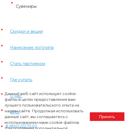
Сувениры
Скидки и акции
Нанесение логотипа
Стать партнером
Где купить
Данный веб-сайт использует cookie-
О нас
файлы в целях предоставления вам
лучшего пользовательского опыта на
нашем сайте. Продолжая использовать
Блог
данный сайт, вы соглашаетесь с
Принять
использованием нами cookie-файлов.
8 (800) 222 75 00
Для получения дополнительной