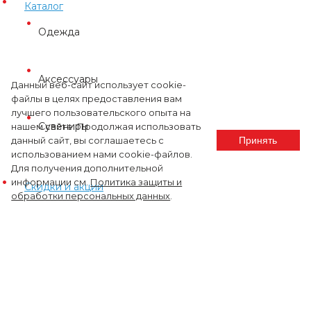
Каталог
Одежда
Аксессуары
Данный веб-сайт использует cookie-
файлы в целях предоставления вам
лучшего пользовательского опыта на
Сувениры
нашем сайте. Продолжая использовать
данный сайт, вы соглашаетесь с
Принять
использованием нами cookie-файлов.
Для получения дополнительной
информации см.
Политика защиты и
Скидки и акции
обработки персональных данных
.
Нанесение логотипа
Стать партнером
Где купить