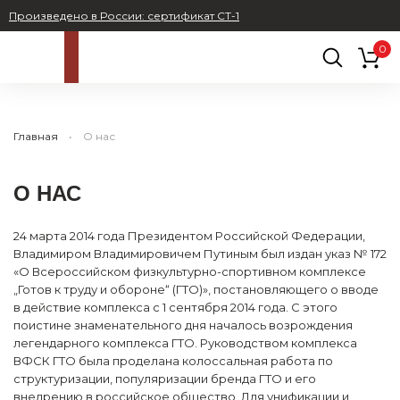
Произведено в России: сертификат СТ-1
0
Главная
О нас
О НАС
24 марта 2014 года Президентом Российской Федерации,
Владимиром Владимировичем Путиным был издан указ № 172
«О Всероссийском физкультурно-спортивном комплексе
„Готов к труду и обороне“ (ГТО)», постановляющего о вводе
в действие комплекса с 1 сентября 2014 года. С этого
поистине знаменательного дня началось возрождения
легендарного комплекса ГТО. Руководством комплекса
ВФСК ГТО была проделана колоссальная работа по
структуризации, популяризации бренда ГТО и его
внедрению в российское общество. Для унификации и