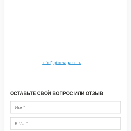
И МЫ ОТВЕТИМ
НА ВСЕ ВАШИ
ВОПРОСЫ
Региональный менеджер
Лейсан Ахмадуллина
Email:
info@gtomagazin.ru
Тел: +7 (843) 233-80-80
ОСТАВЬТЕ СВОЙ ВОПРОС ИЛИ ОТЗЫВ