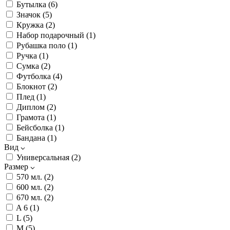
Бутылка (
6
)
Значок (
5
)
Кружка (
2
)
Набор подарочный (
1
)
Рубашка поло (
1
)
Ручка (
1
)
Сумка (
2
)
Футболка (
4
)
Блокнот (
2
)
Плед (
1
)
Диплом (
2
)
Грамота (
1
)
Бейсболка (
1
)
Бандана (
1
)
Вид
Универсальная (
2
)
Размер
570 мл. (
2
)
600 мл. (
2
)
670 мл. (
2
)
A 6 (
1
)
L (
5
)
M (
5
)