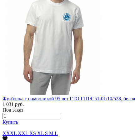
Футболка с символикой 95 лет ГТО ГП1/С51-01/10/528, белая
1 031 руб.
Под заказ
Купить
XXXL
XXL
XS
XL
S
M
L