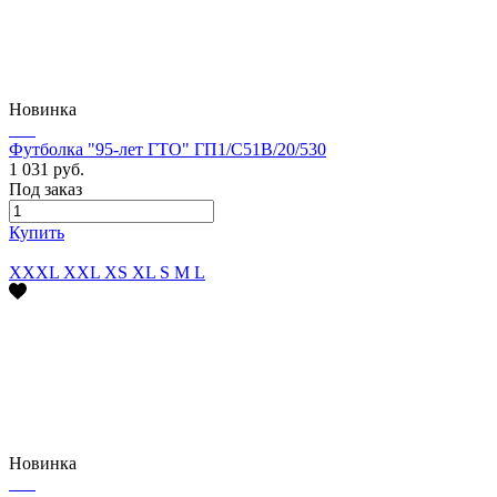
Новинка
Футболка "95-лет ГТО" ГП1/С51В/20/530
1 031 руб.
Под заказ
Купить
XXXL
XXL
XS
XL
S
M
L
Новинка