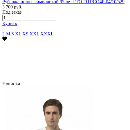
Рубашка поло с символикой 95 лет ГТО ГП1/СО4Р-04/10/529
3 700 руб.
Под заказ
Купить
L
M
S
XL
XS
XXL
XXXL
Новинка