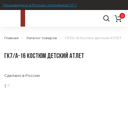
Произведено в России: сертификат СТ-1
0
Главная
Каталог товаров
ГК7/А-16 Костюм детский АТЛЕТ
ГК7/А-16 КОСТЮМ ДЕТСКИЙ АТЛЕТ
Сделано в России
1
/ 9
2
/