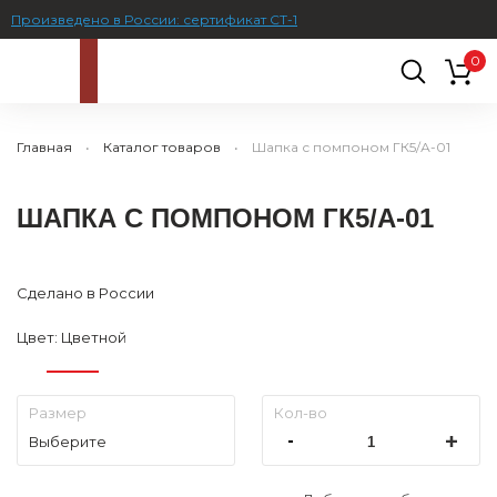
Произведено в России: сертификат СТ-1
0
Главная
Каталог товаров
Шапка с помпоном ГК5/А-01
ШАПКА С ПОМПОНОМ ГК5/А-01
Сделано в России
1
/ 5
2
/
Цвет: Цветной
Выберите