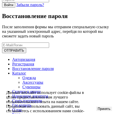
Забыли пароль?
Восстановление пароля
После заполнения формы мы отправим специальную ссылку
на указанный электронный адрес, перейдя по которой вы
сможете задать новый пароль
Авторизация
Регистрация
Восстановление пароля
Каталог
Одежда
Аксессуары
Сувениры
Скидки и акции
Данный веб-сайт использует cookie-файлы в
Нанесение логотипа
целях предоставления вам лучшего
Стать партнером
пользовательского опыта на нашем сайте.
Где купить
Продолжая использовать данный сайт, вы
Принять
О нас
соглашаетесь с использованием нами cookie-