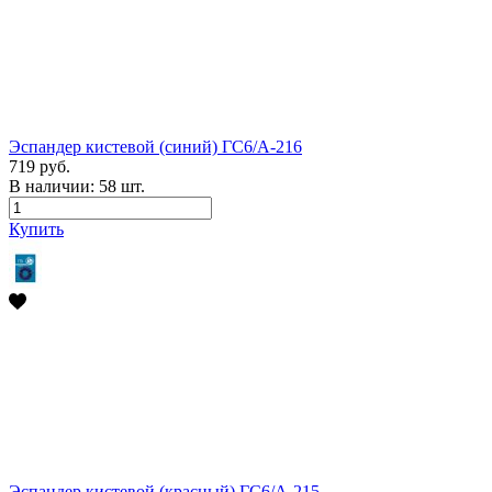
Эспандер кистевой (синий) ГС6/А-216
719 руб.
В наличии:
58
шт.
Купить
Эспандер кистевой (красный) ГС6/А-215