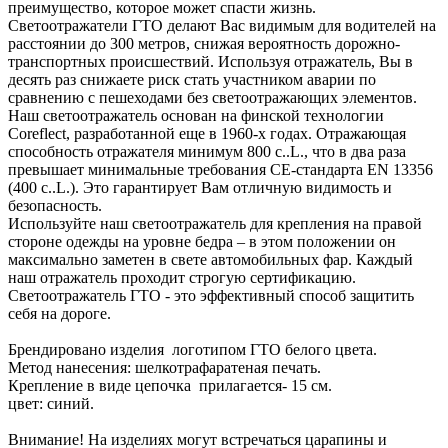
преимущество, которое может спасти жизнь.
Светоотражатели ГТО делают Вас видимым для водителей на
расстоянии до 300 метров, снижая вероятность дорожно-
транспортных происшествий. Используя отражатель, Вы в
десять раз снижаете риск стать участником аварии по
сравнению с пешеходами без светоотражающих элементов.
Наш светоотражатель основан на финской технологии
Coreflect, разработанной еще в 1960-х годах. Отражающая
способность отражателя минимум 800 c..L., что в два раза
превышает минимальные требования СЕ-стандарта EN 13356
(400 c..L.). Это гарантирует Вам отличную видимость и
безопасность.
Используйте наш светоотражатель для крепления на правой
стороне одежды на уровне бедра – в этом положении он
максимально заметен в свете автомобильных фар. Каждый
наш отражатель проходит строгую сертификацию.
Светоотражатель ГТО - это эффективный способ защитить
себя на дороге.
Брендировано изделия логотипом ГТО белого цвета.
Метод нанесения: шелкотрафаратеная печать.
Крепление в виде цепочка прилагается- 15 см.
цвет: синий.
Внимание! На изделиях могут встречаться царапины и