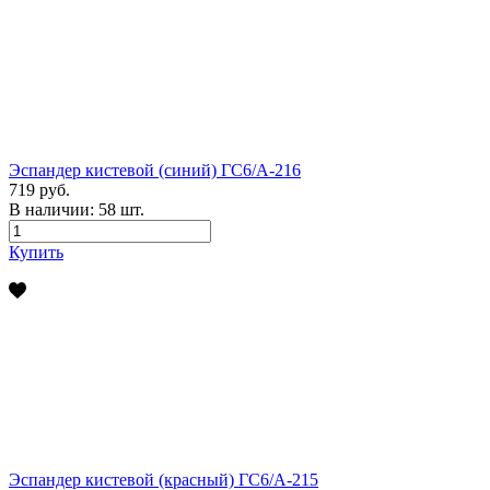
Эспандер кистевой (синий) ГС6/А-216
719 руб.
В наличии:
58
шт.
Купить
Эспандер кистевой (красный) ГС6/А-215